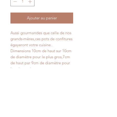
Ajouter au panier
Aussi gourmandes que celle de nos
grands-mères,ces pots de confitures
égayeront votre cuisine..
Dimensions 10cm de haut sur 10cm
de diamètre pour le plus gros,7cm
de haut par 9cm de diamètre pour
les plus petits.
informations supplémentaires
Tarif pièce, hors frais d'expédition.
Livraison sous 2 à 15 jours sous
réserve de stock disponible.
Attention. Les créations ne sont pas
Vivilou Créations