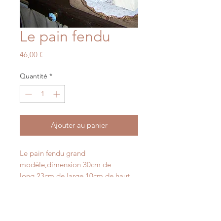
Le pain fendu
Prix
46,00 €
Quantité
*
Ajouter au panier
Le pain fendu grand
modèle,dimension 30cm de
long,23cm de large,10cm de haut.
Possibilité d'avoir d'autres tailles
sur commande.