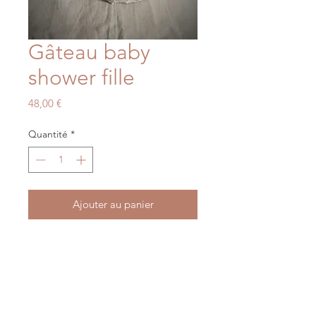
Gâteau baby
shower fille
Prix
48,00 €
Quantité
*
Ajouter au panier
Gâteau baby shower fille de couleur
crème, vendu avec ou sans l ourson,
de 17cm de diamètre sur environ
15cm de haut avec les boules...prix
hors frais d envoi