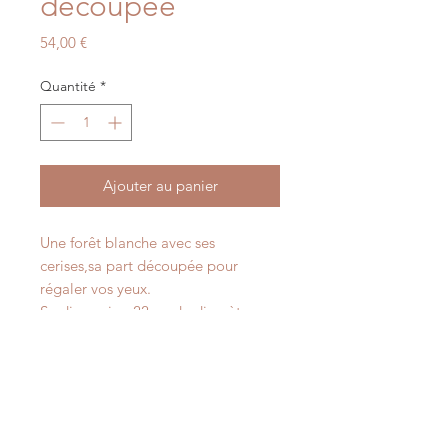
découpée
Prix
54,00 €
Quantité
*
Ajouter au panier
Une forêt blanche avec ses
cerises,sa part découpée pour
régaler vos yeux.
Sa dimension 22cm de diamètre sur
9cm de haut.
informations supplémentaires
Tarif pièce, hors frais d'expédition.