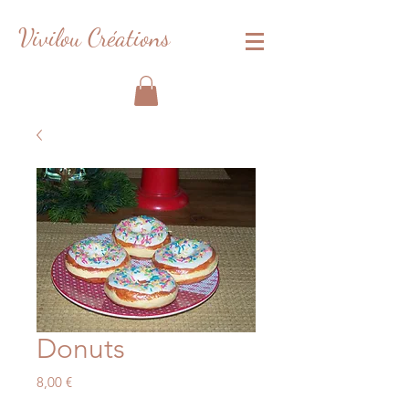
Vivilou Créations
Donuts
Prix
8,00 €